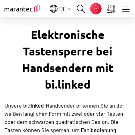
DE
Zeige besser passende Version dieser Seite
Elektronische
Diese Meldung nicht mehr anzeigen
Tastensperre bei
Handsendern mit
bi.linked
Unsere bi.
linked
-Handsender erkennen Sie an der
weißen länglichen Form mit zwei oder vier Tasten
oder dem schwarzen quadratischen Design. Die
Tasten können Sie sperren, um Fehlbedienung