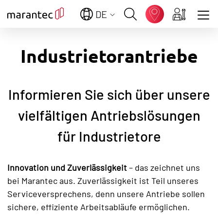
DE
Zeige besser passende Version dieser Seite
Industrietorantriebe
Diese Meldung nicht mehr anzeigen
Informieren Sie sich über unsere
vielfältigen Antriebslösungen
für Industrietore
Innovation und Zuverlässigkeit
– das zeichnet uns
bei Marantec aus. Zuverlässigkeit ist Teil unseres
Serviceversprechens, denn unsere Antriebe sollen
sichere, effiziente Arbeitsabläufe ermöglichen.