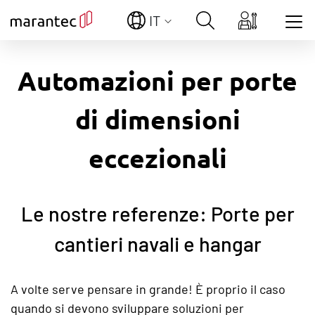
IT
Show convenient version of this site
Automazioni per porte
Don't show this message again
di dimensioni
eccezionali
Le nostre referenze: Porte per
cantieri navali e hangar
A volte serve pensare in grande! È proprio il caso
quando si devono sviluppare soluzioni per