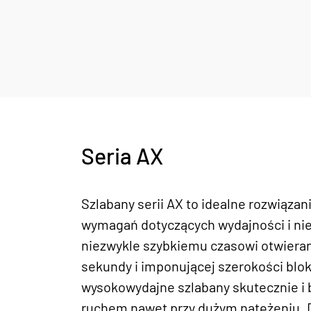
Seria AX
Szlabany serii AX to idealne rozwiązan
wymagań dotyczących wydajności i ni
niezwykle szybkiemu czasowi otwiera
sekundy i imponującej szerokości blok
wysokowydajne szlabany skutecznie i 
ruchem nawet przy dużym natężeniu. D