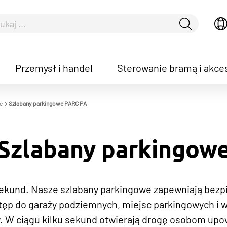
Przemysł i handel
Sterowanie bramą i akce
how convenient version of this site
Don't show this messag
e
Szlabany parkingowe PARC PA
Szlabany parkingow
sekund. Nasze szlabany parkingowe zapewniają bezpi
ęp do garaży podziemnych, miejsc parkingowych i 
. W ciągu kilku sekund otwierają drogę osobom up