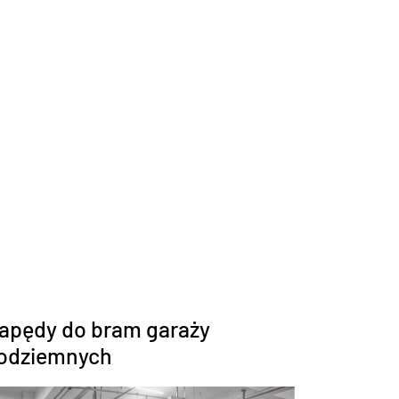
apędy do bram garaży
odziemnych