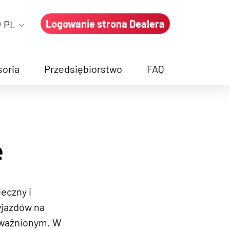
Logowanie strona Dealera
PL
soria
Przedsiębiorstwo
FAQ
e again
e
eczny i
wjazdów na
oważnionym. W