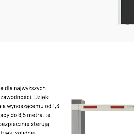
ie dla najwyższych
ezawodności. Dzięki
nia wynoszącemu od 1,3
ady do 8,5 metra, te
bezpiecznie sterują
zięki solidnej