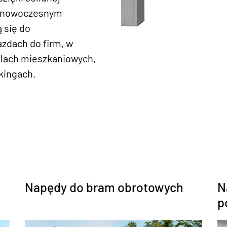
 i nowoczesnym
 się do
zdach do firm, w
edlach mieszkaniowych,
kingach.
Napędy do bram obrotowych
N
p