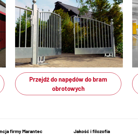
Przejdź do napędów do bram
obrotowych
cja firmy Marantec
Jakość i filozofia