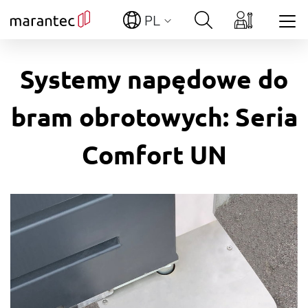
PL
Show convenient version of this site
Systemy napędowe do
Don't show this message again
bram obrotowych: Seria
Comfort UN