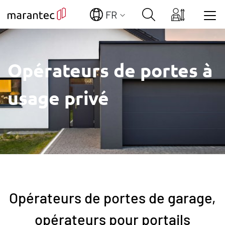
FR
Show convenient version of this site
Opérateurs de portes à
Don't show this message again
usage privé
Opérateurs de portes de garage,
opérateurs pour portails