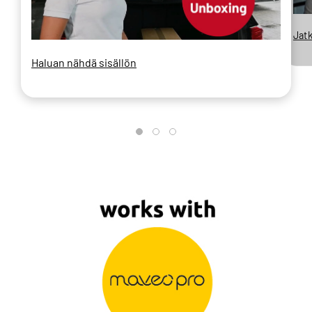
Jat
Haluan nähdä sisällön