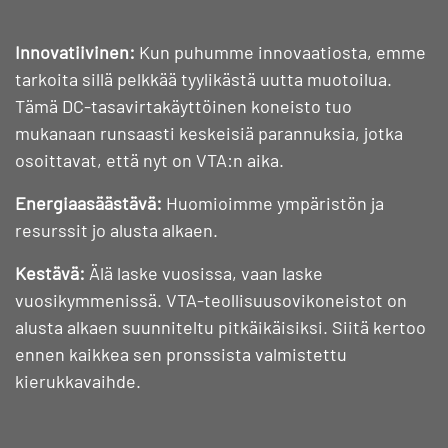
Innovatiivinen:
Kun puhumme innovaatiosta, emme
tarkoita sillä pelkkää tyylikästä uutta muotoilua.
Tämä DC-tasavirtakäyttöinen koneisto tuo
mukanaan runsaasti keskeisiä parannuksia, jotka
osoittavat, että nyt on VTA:n aika.
Energiaasäästävä:
Huomioimme ympäristön ja
resurssit jo alusta alkaen.
Kestävä:
Älä laske vuosissa, vaan laske
vuosikymmenissä. VTA-teollisuusovikoneistot on
alusta alkaen suunniteltu pitkäikäisiksi. Siitä kertoo
ennen kaikkea sen pronssista valmistettu
kierukkavaihde.