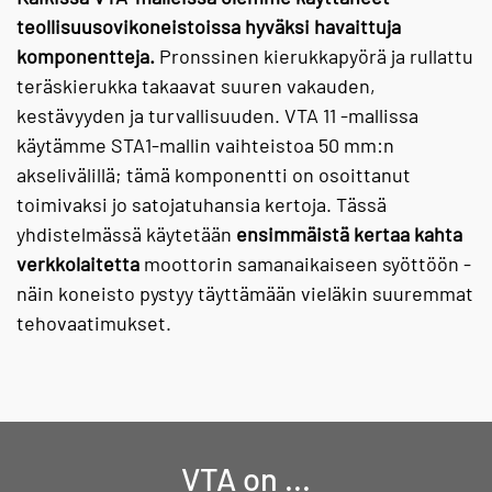
teollisuusovikoneistoissa hyväksi havaittuja
komponentteja.
Pronssinen kierukkapyörä ja rullattu
teräskierukka takaavat suuren vakauden,
kestävyyden ja turvallisuuden. VTA 11 -mallissa
käytämme STA1-mallin vaihteistoa 50 mm:n
akselivälillä; tämä komponentti on osoittanut
toimivaksi jo satojatuhansia kertoja. Tässä
yhdistelmässä käytetään
ensimmäistä kertaa kahta
verkkolaitetta
moottorin samanaikaiseen syöttöön -
näin koneisto pystyy täyttämään vieläkin suuremmat
tehovaatimukset.
VTA on ...