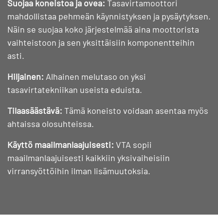
Suojaa koneistoa ja ovea:
Tasavirtamoottori
mahdollistaa pehmeän käynnistyksen ja pysäytyksen.
Näin se suojaa koko järjestelmää aina moottorista
vaihteistoon ja sen yksittäisiin komponentteihin
asti.
Hiljainen:
Alhainen melutaso on yksi
tasavirtatekniikan useista eduista.
Tilaasäästävä:
Tämä koneisto voidaan asentaa myös
ahtaissa olosuhteissa.
Käyttö maailmanlaajuisesti:
VTA sopii
maailmanlaajuisesti kaikkiin yksivaiheisiin
virransyöttöihin ilman lisämuutoksia.