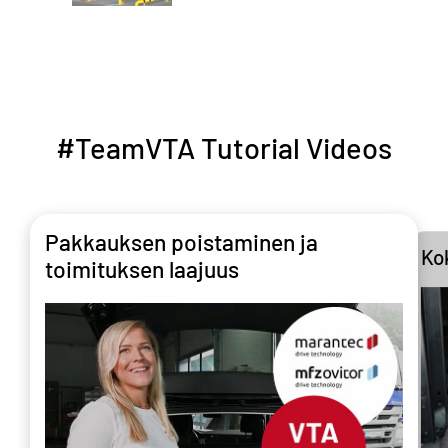
#TeamVTA Tutorial Videos
Pakkauksen poistaminen ja
Ko
toimituksen laajuus