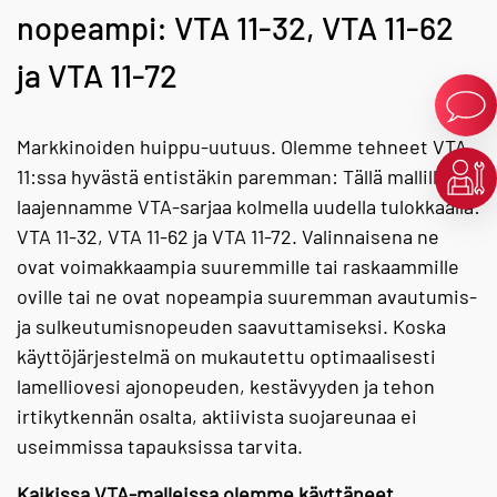
nopeampi: VTA 11-32, VTA 11-62
ja VTA 11-72
Markkinoiden huippu-uutuus. Olemme tehneet VTA
11:ssa hyvästä entistäkin paremman: Tällä mallilla
laajennamme VTA-sarjaa kolmella uudella tulokkaalla:
VTA 11-32, VTA 11-62 ja VTA 11-72. Valinnaisena ne
ovat voimakkaampia suuremmille tai raskaammille
oville tai ne ovat nopeampia suuremman avautumis-
ja sulkeutumisnopeuden saavuttamiseksi. Koska
käyttöjärjestelmä on mukautettu optimaalisesti
lamelliovesi ajonopeuden, kestävyyden ja tehon
irtikytkennän osalta, aktiivista suojareunaa ei
useimmissa tapauksissa tarvita.
Kaikissa VTA-malleissa olemme käyttäneet