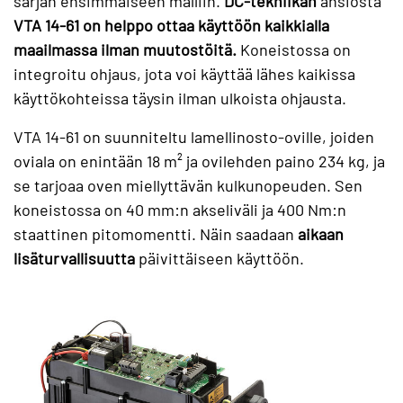
sarjan ensimmäiseen malliin.
DC-tekniikan
ansiosta
VTA 14-61 on helppo ottaa käyttöön kaikkialla
maailmassa ilman muutostöitä.
Koneistossa on
integroitu ohjaus, jota voi käyttää lähes kaikissa
käyttökohteissa täysin ilman ulkoista ohjausta.
VTA 14-61 on suunniteltu lamellinosto-oville, joiden
oviala on enintään 18 m² ja ovilehden paino 234 kg, ja
se tarjoaa oven miellyttävän kulkunopeuden. Sen
koneistossa on 40 mm:n akseliväli ja 400 Nm:n
staattinen pitomomentti. Näin saadaan
aikaan
lisäturvallisuutta
päivittäiseen käyttöön.