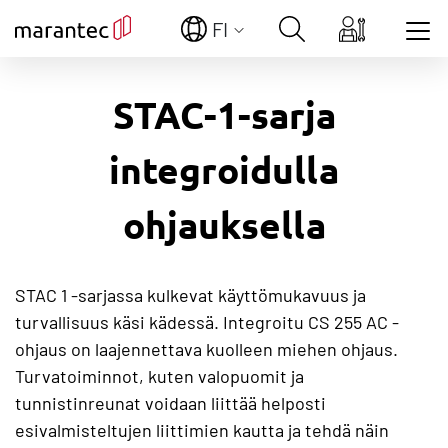
FI
Show convenient version of this site
STAC-1-sarja
Don't show this message again
integroidulla
ohjauksella
STAC 1 -sarjassa kulkevat käyttömukavuus ja
turvallisuus käsi kädessä. Integroitu CS 255 AC -
ohjaus on laajennettava kuolleen miehen ohjaus.
Turvatoiminnot, kuten valopuomit ja
tunnistinreunat voidaan liittää helposti
esivalmisteltujen liittimien kautta ja tehdä näin