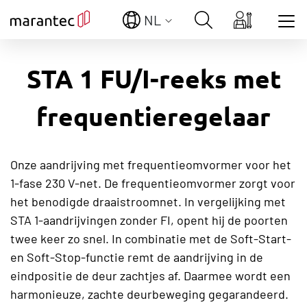
NL
Show convenient version of this site
STA 1 FU/I-reeks met
Don't show this message again
frequentieregelaar
Onze aandrijving met frequentieomvormer voor het
1-fase 230 V-net. De frequentieomvormer zorgt voor
het benodigde draaistroomnet. In vergelijking met
STA 1-aandrijvingen zonder FI, opent hij de poorten
twee keer zo snel. In combinatie met de Soft-Start-
en Soft-Stop-functie remt de aandrijving in de
eindpositie de deur zachtjes af. Daarmee wordt een
harmonieuze, zachte deurbeweging gegarandeerd.