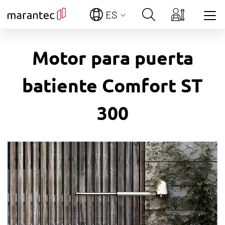
ES
Show convenient version of this site
Motor para puerta
Don't show this message again
batiente Comfort ST
300