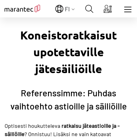
FI
Show convenient version of this site
Koneistoratkaisut
Don't show this message again
upotettaville
jätesäiliöille
Referenssimme: Puhdas
vaihtoehto astioille ja säiliöille
Optisesti houkutteleva
ratkaisu jäteastioille ja -
säiliöille
? Onnistuu! Lisäksi ne vain katoavat