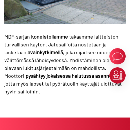
MDF-sarjan
koneistollamme
takaamme laitteiston
turvallisen käytön. Jätesäiliöitä nostetaan ja
lasketaan
avainkytkimellä,
joka sijaitsee niiden
välittömässä läheisyydessä. Yhdistäminen olemassa
olevaan lukitusjärjestelmään on mahdollista.
Moottori
pysähtyy jokaisessa halutussa asennossa
,
jotta myös lapset tai pyörätuolin käyttäjät ulottuvat
hyvin säiliöihin.