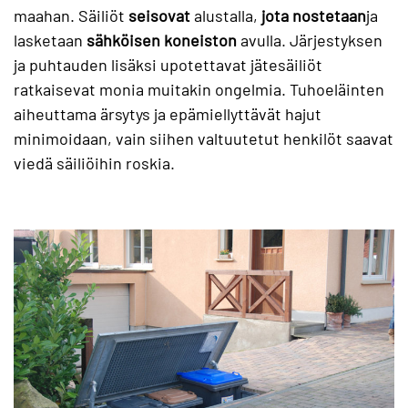
maahan. Säiliöt
seisovat
alustalla,
jota nostetaan
ja
lasketaan
sähköisen koneiston
avulla. Järjestyksen
ja puhtauden lisäksi upotettavat jätesäiliöt
ratkaisevat monia muitakin ongelmia. Tuhoeläinten
aiheuttama ärsytys ja epämiellyttävät hajut
minimoidaan, vain siihen valtuutetut henkilöt saavat
viedä säiliöihin roskia.