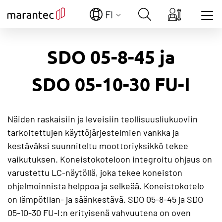
FI
Show convenient version of this site
SDO 05-8-45 ja
Don't show this message again
SDO 05-10-30 FU-I
Näiden raskaisiin ja leveisiin teollisuusliukuoviin
tarkoitettujen käyttöjärjestelmien vankka ja
kestäväksi suunniteltu moottoriyksikkö tekee
vaikutuksen. Koneistokoteloon integroitu ohjaus on
varustettu LC-näytöllä, joka tekee koneiston
ohjelmoinnista helppoa ja selkeää. Koneistokotelo
on lämpötilan- ja säänkestävä. SDO 05-8-45 ja SDO
05-10-30 FU-I:n erityisenä vahvuutena on oven