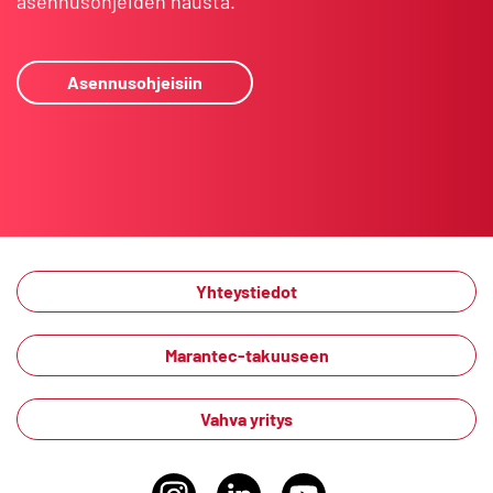
asennusohjeiden hausta.
Asennusohjeisiin
Yhteystiedot
Marantec-takuuseen
Vahva yritys