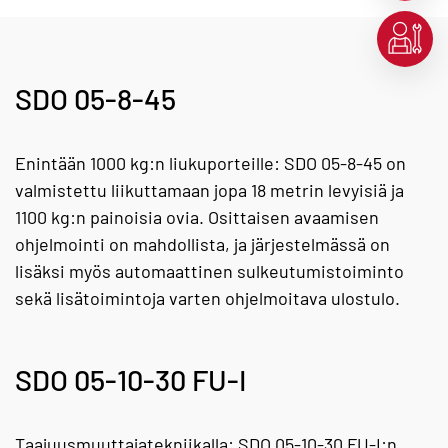
SDO 05-8-45
Enintään 1000 kg:n liukuporteille: SDO 05-8-45 on
valmistettu liikuttamaan jopa 18 metrin levyisiä ja
1100 kg:n painoisia ovia. Osittaisen avaamisen
ohjelmointi on mahdollista, ja järjestelmässä on
lisäksi myös automaattinen sulkeutumistoiminto
sekä lisätoimintoja varten ohjelmoitava ulostulo.
SDO 05-10-30 FU-I
Taajuusmuuttajatekniikalla: SDO 05-10-30 FU-I:n