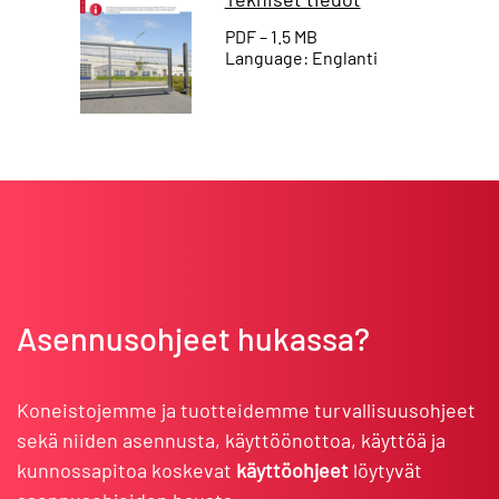
PDF – 1.5 MB
Language: Englanti
Asennusohjeet hukassa?
Koneistojemme ja tuotteidemme turvallisuusohjeet
sekä niiden asennusta, käyttöönottoa, käyttöä ja
kunnossapitoa koskevat
käyttöohjeet
löytyvät